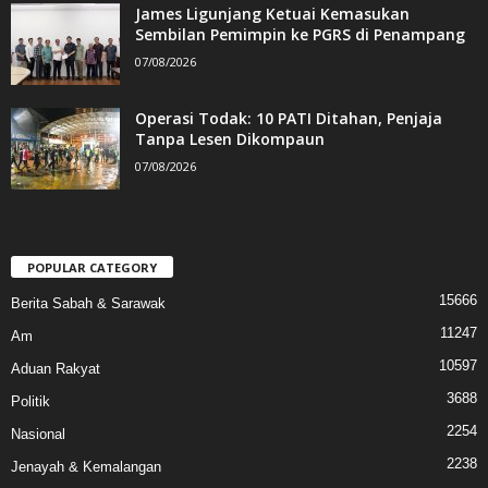
James Ligunjang Ketuai Kemasukan
Sembilan Pemimpin ke PGRS di Penampang
07/08/2026
Operasi Todak: 10 PATI Ditahan, Penjaja
Tanpa Lesen Dikompaun
07/08/2026
POPULAR CATEGORY
15666
Berita Sabah & Sarawak
11247
Am
10597
Aduan Rakyat
3688
Politik
2254
Nasional
2238
Jenayah & Kemalangan