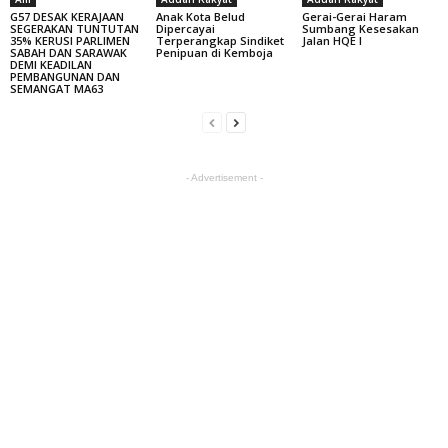
G57 DESAK KERAJAAN
Anak Kota Belud
Gerai-Gerai Haram
SEGERAKAN TUNTUTAN
Dipercayai
Sumbang Kesesakan
35% KERUSI PARLIMEN
Terperangkap Sindiket
Jalan HQE I
SABAH DAN SARAWAK
Penipuan di Kemboja
DEMI KEADILAN
PEMBANGUNAN DAN
SEMANGAT MA63
- Advertisement -