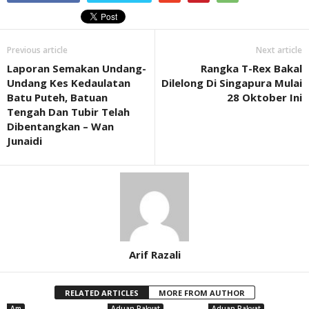
Previous article
Next article
Laporan Semakan Undang-
Rangka T-Rex Bakal
Undang Kes Kedaulatan
Dilelong Di Singapura Mulai
Batu Puteh, Batuan
28 Oktober Ini
Tengah Dan Tubir Telah
Dibentangkan – Wan
Junaidi
Arif Razali
RELATED ARTICLES
MORE FROM AUTHOR
Am
Aduan Rakyat
Aduan Rakyat