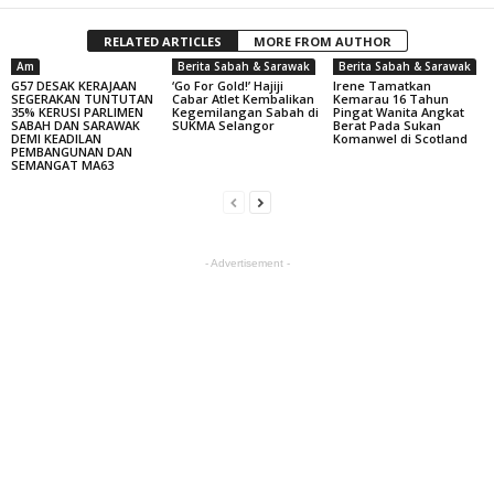
RELATED ARTICLES
MORE FROM AUTHOR
Am
Berita Sabah & Sarawak
Berita Sabah & Sarawak
G57 DESAK KERAJAAN
‘Go For Gold!’ Hajiji
Irene Tamatkan
SEGERAKAN TUNTUTAN
Cabar Atlet Kembalikan
Kemarau 16 Tahun
35% KERUSI PARLIMEN
Kegemilangan Sabah di
Pingat Wanita Angkat
SABAH DAN SARAWAK
SUKMA Selangor
Berat Pada Sukan
DEMI KEADILAN
Komanwel di Scotland
PEMBANGUNAN DAN
SEMANGAT MA63
- Advertisement -