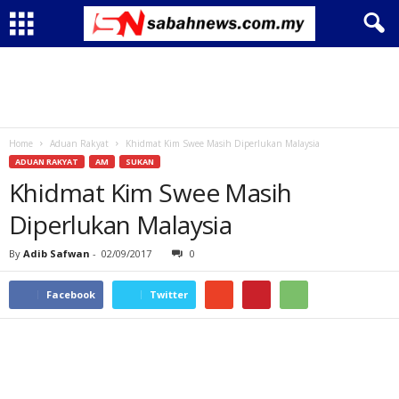
Home
Aduan Rakyat
Khidmat Kim Swee Masih Diperlukan Malaysia
ADUAN RAKYAT
AM
SUKAN
Khidmat Kim Swee Masih
Diperlukan Malaysia
By
Adib Safwan
-
02/09/2017
0
Facebook
Twitter