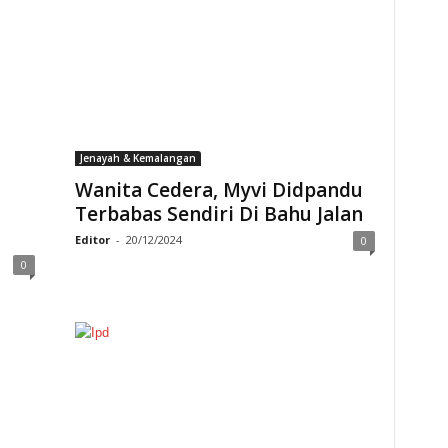
Jenayah & Kemalangan
Wanita Cedera, Myvi Didpandu
Terbabas Sendiri Di Bahu Jalan
Editor
-
20/12/2024
0
0