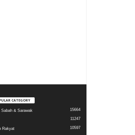
PULAR CATEGORY
15664
a Sabah & Sarawak
11247
10597
 Rakyat