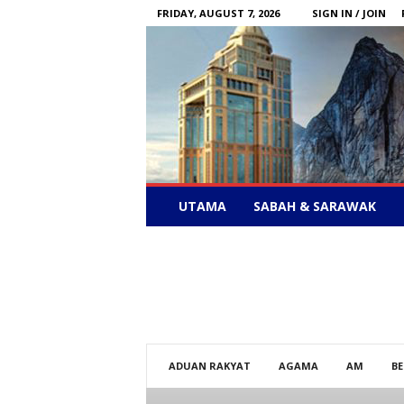
FRIDAY, AUGUST 7, 2026
SIGN IN / JOIN
Sabah
UTAMA
SABAH & SARAWAK
News
–
Bebas
Bersuara
ADUAN RAKYAT
AGAMA
AM
BE