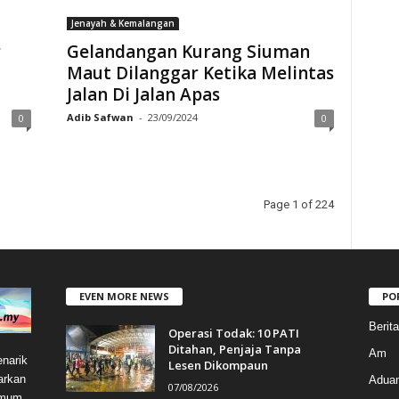
Jenayah & Kemalangan
r
Gelandangan Kurang Siuman
u
Maut Dilanggar Ketika Melintas
Jalan Di Jalan Apas
Adib Safwan
-
23/09/2024
0
0
Page 1 of 224
EVEN MORE NEWS
PO
Berit
Operasi Todak: 10 PATI
Ditahan, Penjaja Tanpa
Am
narik
Lesen Dikompaun
arkan
Aduan
07/08/2026
umum.