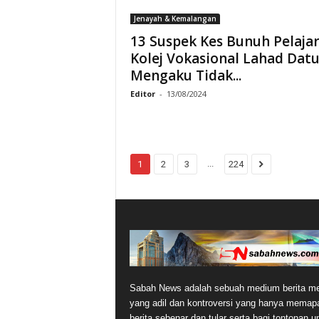
Jenayah & Kemalangan
13 Suspek Kes Bunuh Pelaja
Kolej Vokasional Lahad Dat
Mengaku Tidak...
Editor
-
13/08/2024
...
1
2
3
224
Sabah News adalah sebuah medium berita me
yang adil dan kontroversi yang hanya memap
berita sebenar dan tular serta bagi tontonan 