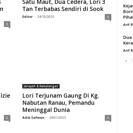
s
Satu Maut, Dua Cedera, Lori 3
Keja
an
Tan Terbabas Sendiri di Sook
Bor
Piha
Editor
-
24/10/2025
0
0
Arif 
Dua 
Kera
Arif 
Jenayah & Kemalangan
izie
Lori Terjunam Gaung Di Kg.
Nabutan Ranau, Pemandu
Meninggal Dunia
Adib Safwan
-
24/01/2025
0
0