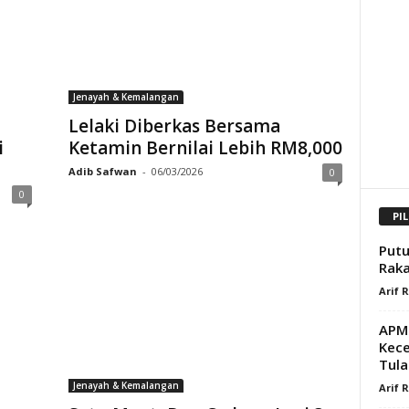
Jenayah & Kemalangan
Lelaki Diberkas Bersama
i
Ketamin Bernilai Lebih RM8,000
Adib Safwan
-
06/03/2026
0
0
PI
Putu
Raka
Arif 
APM 
Kece
Tula
Jenayah & Kemalangan
Arif 